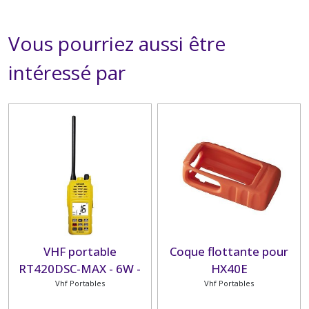
Vous pourriez aussi être
intéressé par
VHF portable
Coque flottante pour
RT420DSC-MAX - 6W -
HX40E
Etanche IPX 7 et
Vhf Portables
Vhf Portables
flottante - GPS et DSC