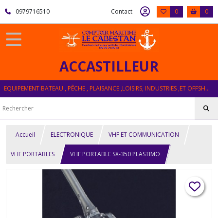
0979716510
Contact
0
0
ACCASTILLEUR
EQUIPEMENT BATEAU , PÊCHE , PLAISANCE ,LOISIRS, INDUSTRIES ,ET OFFSHORE
Accueil
ELECTRONIQUE
VHF ET COMMUNICATION
VHF PORTABLES
VHF PORTABLE SX-350 PLASTIMO