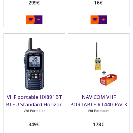
299
€
16
€
VHF portable HX891BT
NAVICOM VHF
BLEU Standard Horizon
PORTABLE RT440-PACK
GPS- ATIS
Vhf Portables
Vhf Portables
349
€
178
€