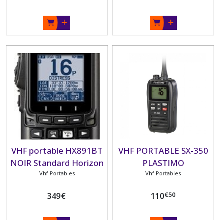
VHF portable HX891BT
VHF PORTABLE SX-350
NOIR Standard Horizon
PLASTIMO
GPS- ATIS
Vhf Portables
Vhf Portables
€
50
349
€
110