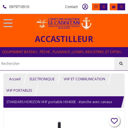
0979716510
Contact
0
0
ACCASTILLEUR
EQUIPEMENT BATEAU , PÊCHE , PLAISANCE ,LOISIRS, INDUSTRIES ,ET OFFSHORE
Accueil
ELECTRONIQUE
VHF ET COMMUNICATION
VHF PORTABLES
STANDARS HORIZON VHF portable HX400E - étanche avec canaux
programmables