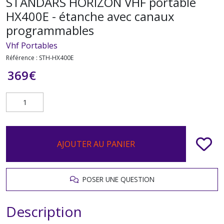
STANDARS HORIZON VHF portable
HX400E - étanche avec canaux
programmables
Vhf Portables
Référence :
STH-HX400E
369
€
AJOUTER AU PANIER
POSER UNE QUESTION
Description