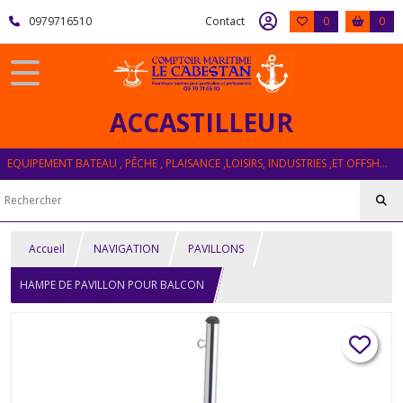
0979716510
Contact
0
0
ACCASTILLEUR
EQUIPEMENT BATEAU , PÊCHE , PLAISANCE ,LOISIRS, INDUSTRIES ,ET OFFSHORE
Accueil
NAVIGATION
PAVILLONS
HAMPE DE PAVILLON POUR BALCON