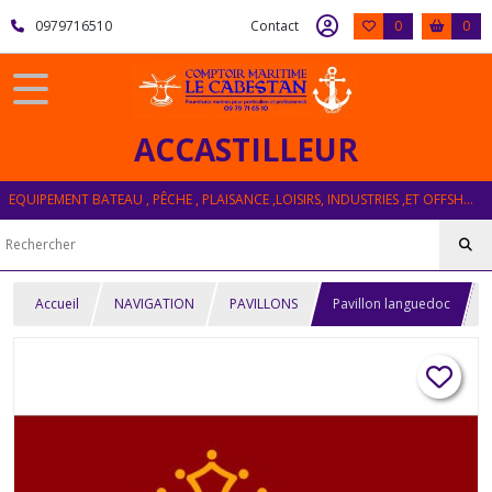
0979716510
Contact
0
0
ACCASTILLEUR
EQUIPEMENT BATEAU , PÊCHE , PLAISANCE ,LOISIRS, INDUSTRIES ,ET OFFSHORE
Accueil
NAVIGATION
PAVILLONS
Pavillon languedoc