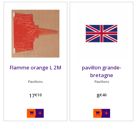
Flamme orange L 2M
pavillon grande-
bretagne
Pavillons
Pavillons
€
10
€
40
17
8