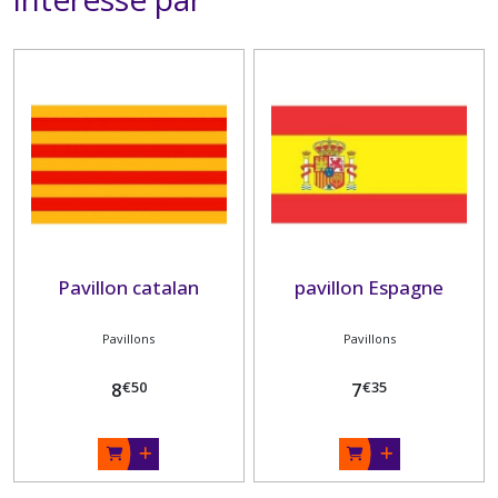
Pavillon catalan
pavillon Espagne
Pavillons
Pavillons
€
50
€
35
8
7