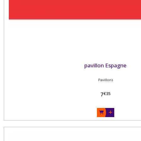
pavillon Espagne
Pavillons
€
35
7