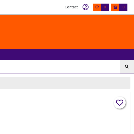
Contact
0
0