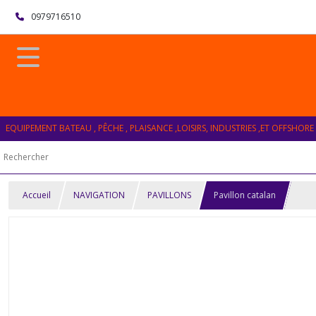
0979716510
EQUIPEMENT BATEAU , PÊCHE , PLAISANCE ,LOISIRS, INDUSTRIES ,ET OFFSHORE
Accueil
NAVIGATION
PAVILLONS
Pavillon catalan