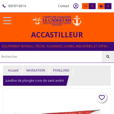
0979716510
Contact
0
0
ACCASTILLEUR
EQUIPEMENT BATEAU , PÊCHE , PLAISANCE ,LOISIRS, INDUSTRIES ,ET OFFSHORE
Accueil
NAVIGATION
PAVILLONS
pavillon de plongée croix de saint andré