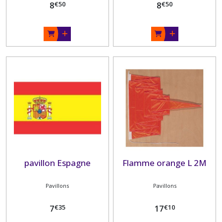
€
50
€
50
8
8
pavillon Espagne
Flamme orange L 2M
Pavillons
Pavillons
€
35
€
10
7
17