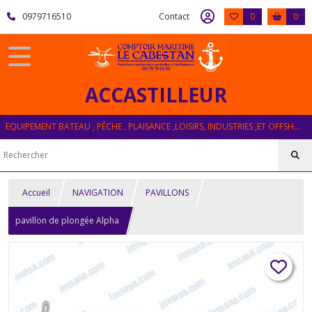
0979716510
Contact
0
0
ACCASTILLEUR
EQUIPEMENT BATEAU , PÊCHE , PLAISANCE ,LOISIRS, INDUSTRIES ,ET OFFSHORE
Accueil
NAVIGATION
PAVILLONS
pavillon de plongée Alpha