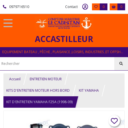
0979716510
Contact
0
0
ACCASTILLEUR
EQUIPEMENT BATEAU , PÊCHE , PLAISANCE ,LOISIRS, INDUSTRIES ,ET OFFSHORE
Accueil
ENTRETIEN MOTEUR
KITS D'ENTRETIEN MOTEUR HORS BORD
KIT YAMAHA
KIT D'ENTRETIEN YAMAHA F25A (1998-09)