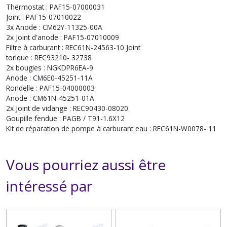
Thermostat : PAF15-07000031
Joint : PAF15-07010022
3x Anode : CM62Y-11325-00A
2x Joint d'anode : PAF15-07010009
Filtre à carburant : REC61N-24563-10 Joint
torique : REC93210- 32738
2x bougies : NGKDPR6EA-9
Anode : CM6E0-45251-11A
Rondelle : PAF15-04000003
Anode : CM61N-45251-01A
2x Joint de vidange : REC90430-08020
Goupille fendue : PAGB / T91-1.6X12
Kit de réparation de pompe à carburant eau : REC61N-W0078- 11
Vous pourriez aussi être
intéressé par