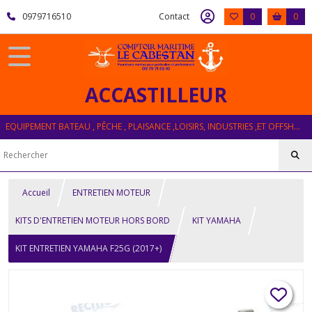
0979716510
Contact
0
0
ACCASTILLEUR
EQUIPEMENT BATEAU , PÊCHE , PLAISANCE ,LOISIRS, INDUSTRIES ,ET OFFSHORE
Accueil
ENTRETIEN MOTEUR
KITS D'ENTRETIEN MOTEUR HORS BORD
KIT YAMAHA
KIT ENTRETIEN YAMAHA F25G (2017+)