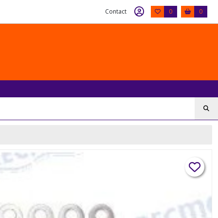
Contact
0
0