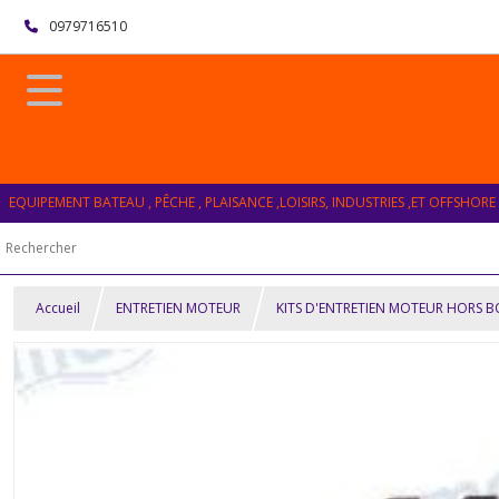
0979716510
EQUIPEMENT BATEAU , PÊCHE , PLAISANCE ,LOISIRS, INDUSTRIES ,ET OFFSHORE
Accueil
ENTRETIEN MOTEUR
KITS D'ENTRETIEN MOTEUR HORS 