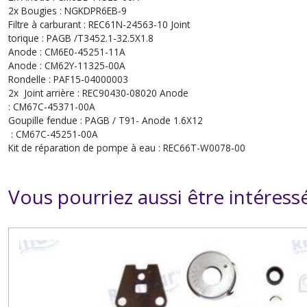
2x Bougies : NGKDPR6EB-9
Filtre à carburant : REC61N-24563-10 Joint
torique : PAGB /T3452.1-32.5X1.8
Anode : CM6E0-45251-11A
Anode : CM62Y-11325-00A
Rondelle : PAF15-04000003
2x Joint arrière : REC90430-08020 Anode
: CM67C-45371-00A
Goupille fendue : PAGB / T91- Anode 1.6X12
: CM67C-45251-00A
Kit de réparation de pompe à eau : REC66T-W0078-00
Vous pourriez aussi être intéress