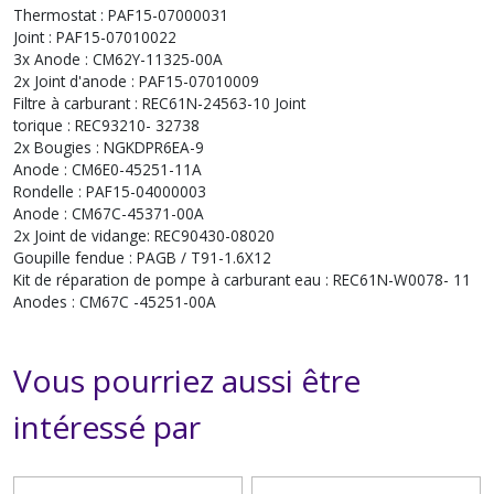
Thermostat : PAF15-07000031
Joint : PAF15-07010022
3x Anode : CM62Y-11325-00A
2x Joint d'anode : PAF15-07010009
Filtre à carburant : REC61N-24563-10 Joint
torique : REC93210- 32738
2x Bougies : NGKDPR6EA-9
Anode : CM6E0-45251-11A
Rondelle : PAF15-04000003
Anode : CM67C-45371-00A
2x Joint de vidange: REC90430-08020
Goupille fendue : PAGB / T91-1.6X12
Kit de réparation de pompe à carburant eau : REC61N-W0078- 11
Anodes : CM67C -45251-00A
Vous pourriez aussi être
intéressé par