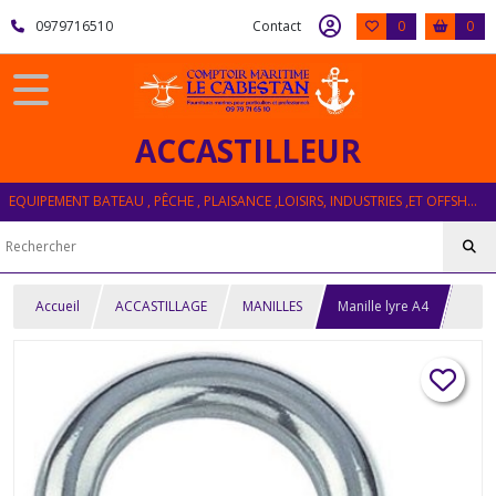
0979716510
Contact
0
0
ACCASTILLEUR
EQUIPEMENT BATEAU , PÊCHE , PLAISANCE ,LOISIRS, INDUSTRIES ,ET OFFSHORE
Accueil
ACCASTILLAGE
MANILLES
Manille lyre A4