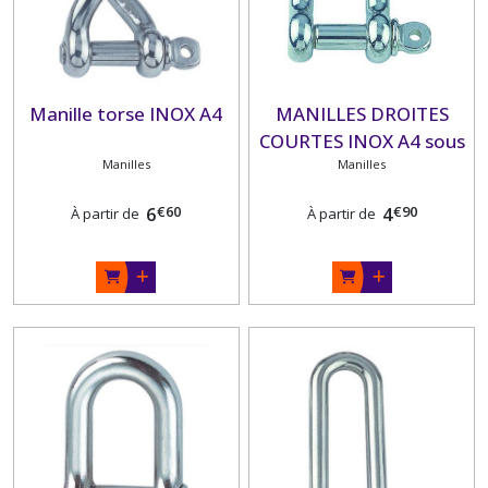
Manille torse INOX A4
MANILLES DROITES
COURTES INOX A4 sous
Manilles
blister
Manilles
€
60
€
90
6
4
À partir de
À partir de