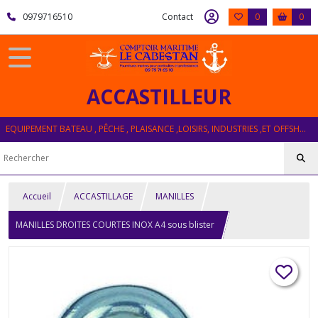
0979716510
Contact
0
0
ACCASTILLEUR
EQUIPEMENT BATEAU , PÊCHE , PLAISANCE ,LOISIRS, INDUSTRIES ,ET OFFSHORE
Accueil
ACCASTILLAGE
MANILLES
MANILLES DROITES COURTES INOX A4 sous blister