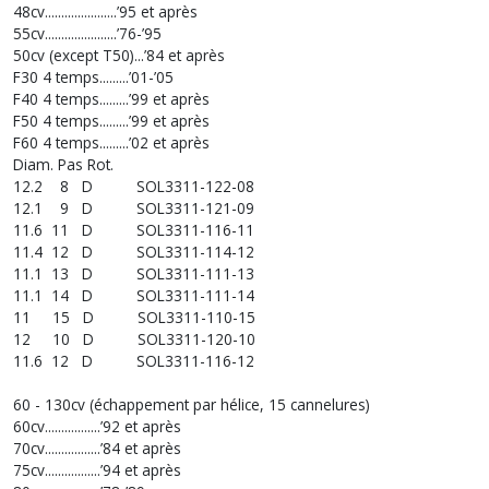
48cv......................’95 et après
55cv......................’76-’95
50cv (except T50)...’84 et après
F30 4 temps.........’01-’05
F40 4 temps.........’99 et après
F50 4 temps.........’99 et après
F60 4 temps.........’02 et après
Diam. Pas Rot.
12.2 8 D SOL3311-122-08
12.1 9 D SOL3311-121-09
11.6 11 D SOL3311-116-11
11.4 12 D SOL3311-114-12
11.1 13 D SOL3311-111-13
11.1 14 D SOL3311-111-14
11 15 D SOL3311-110-15
12 10 D SOL3311-120-10
11.6 12 D SOL3311-116-12
60 - 130cv (échappement par hélice, 15 cannelures)
60cv.................’92 et après
70cv.................’84 et après
75cv.................’94 et après