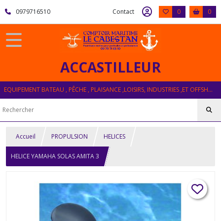
0979716510
Contact
0
0
ACCASTILLEUR
EQUIPEMENT BATEAU , PÊCHE , PLAISANCE ,LOISIRS, INDUSTRIES ,ET OFFSHORE
Accueil
PROPULSION
HELICES
HELICE YAMAHA SOLAS AMITA 3