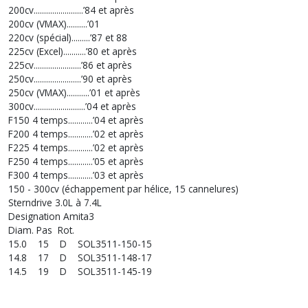
200cv........................’84 et après
200cv (VMAX)..........’01
220cv (spécial).........’87 et 88
225cv (Excel)...........’80 et après
225cv.......................’86 et après
250cv.......................’90 et après
250cv (VMAX)...........’01 et après
300cv.........................’04 et après
F150 4 temps............’04 et après
F200 4 temps............’02 et après
F225 4 temps............’02 et après
F250 4 temps............’05 et après
F300 4 temps............’03 et après
150 - 300cv (échappement par hélice, 15 cannelures)
Sterndrive 3.0L à 7.4L
Designation Amita3
Diam. Pas Rot.
15.0 15 D SOL3511-150-15
14.8 17 D SOL3511-148-17
14.5 19 D SOL3511-145-19