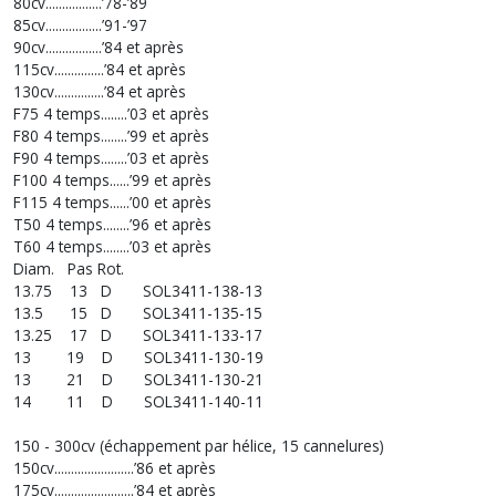
80cv.................’78-’89
85cv.................’91-’97
90cv.................’84 et après
115cv...............’84 et après
130cv...............’84 et après
F75 4 temps........’03 et après
F80 4 temps........’99 et après
F90 4 temps........’03 et après
F100 4 temps......’99 et après
F115 4 temps......’00 et après
T50 4 temps........’96 et après
T60 4 temps........’03 et après
Diam. Pas Rot.
13.75 13 D SOL3411-138-13
13.5 15 D SOL3411-135-15
13.25 17 D SOL3411-133-17
13 19 D SOL3411-130-19
13 21 D SOL3411-130-21
14 11 D SOL3411-140-11
150 - 300cv (échappement par hélice, 15 cannelures)
150cv........................’86 et après
175cv........................’84 et après