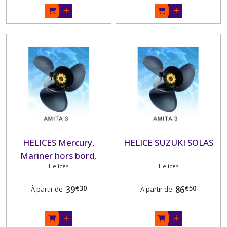
HELICES Mercury,
HELICE SUZUKI SOLAS
Mariner hors bord,
Mercruiser SOLAS
Helices
Helices
€
30
€
50
39
86
À partir de
À partir de