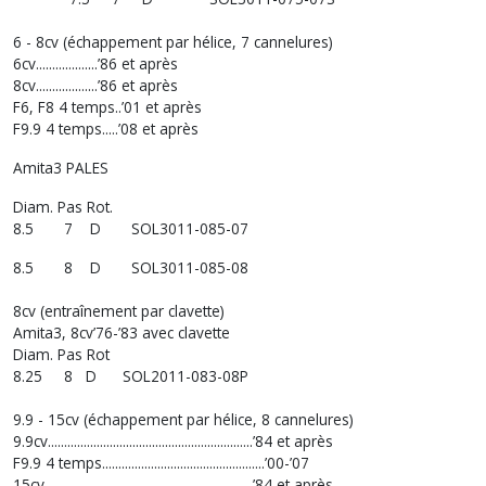
6 - 8cv (échappement par hélice, 7 cannelures)
6cv...................’86 et après
8cv...................’86 et après
F6, F8 4 temps..’01 et après
F9.9 4 temps.....’08 et après
Amita3 PALES
Diam. Pas Rot.
8.5 7 D SOL3011-085-07
8.5 8 D SOL3011-085-08
8cv (entraînement par clavette)
Amita3, 8cv’76-’83 avec clavette
Diam. Pas Rot
8.25 8 D SOL2011-083-08P
9.9 - 15cv (échappement par hélice, 8 cannelures)
9.9cv...............................................................’84 et après
F9.9 4 temps..................................................’00-’07
15cv................................................................’84 et après