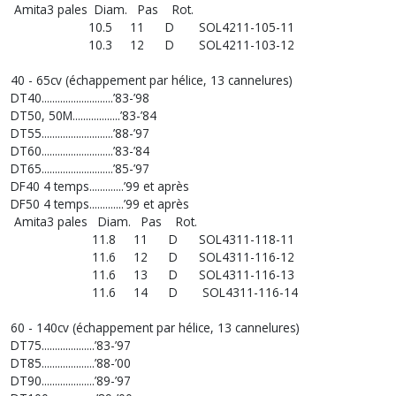
Amita3 pales Diam. Pas Rot.
10.5 11 D SOL4211-105-11
10.3 12 D SOL4211-103-12
40 - 65cv (échappement par hélice, 13 cannelures)
DT40...........................’83-’98
DT50, 50M..................’83-’84
DT55...........................’88-’97
DT60...........................’83-’84
DT65...........................’85-’97
DF40 4 temps.............’99 et après
DF50 4 temps.............’99 et après
Amita3 pales Diam. Pas Rot.
11.8 11 D SOL4311-118-11
11.6 12 D SOL4311-116-12
11.6 13 D SOL4311-116-13
11.6 14 D SOL4311-116-14
60 - 140cv (échappement par hélice, 13 cannelures)
DT75....................’83-’97
DT85....................’88-’00
DT90....................’89-’97