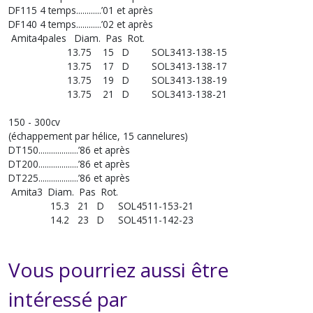
DF115 4 temps............’01 et après
DF140 4 temps............’02 et après
Amita4pales Diam. Pas Rot.
13.75 15 D SOL3413-138-15
13.75 17 D SOL3413-138-17
13.75 19 D SOL3413-138-19
13.75 21 D SOL3413-138-21
150 - 300cv
(échappement par hélice, 15 cannelures)
DT150...................’86 et après
DT200...................’86 et après
DT225...................’86 et après
Amita3 Diam. Pas Rot.
15.3 21 D SOL4511-153-21
14.2 23 D SOL4511-142-23
Vous pourriez aussi être
intéressé par