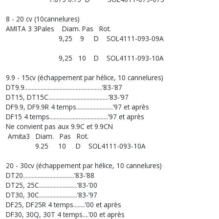
8 - 20 cv (10cannelures)
AMITA 3 3Pales Diam. Pas Rot.
9,25 9 D SOL4111-093-09A
9,25 10 D SOL4111-093-10A
9.9 - 15cv (échappement par hélice, 10 cannelures)
DT9.9.....................................................’83-’87
DT15, DT15C.........................................’83-’97
DF9.9, DF9.9R 4 temps.........................’97 et après
DF15 4 temps........................................’97 et après
Ne convient pas aux 9.9C et 9.9CN
Amita3 Diam. Pas Rot.
9.25 10 D SOL4111-093-10A
20 - 30cv (échappement par hélice, 10 cannelures)
DT20...................................’83-’88
DT25, 25C..........................’83-’00
DT30, 30C..........................’83-’97
DF25, DF25R 4 temps........’00 et après
DF30, 30Q, 30T 4 temps....’00 et après