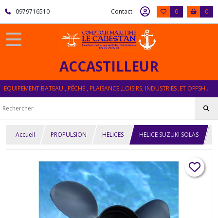
0979716510
Contact
0
0
ACCASTILLEUR
EQUIPEMENT BATEAU , PÊCHE , PLAISANCE ,LOISIRS, INDUSTRIES ,ET OFFSHORE
Accueil
PROPULSION
HELICES
HELICE SUZUKI SOLAS