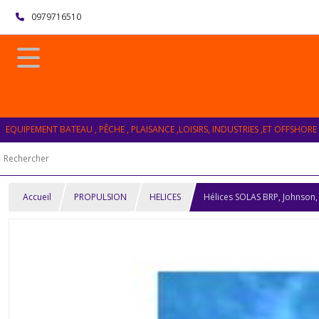
0979716510
EQUIPEMENT BATEAU , PÊCHE , PLAISANCE ,LOISIRS, INDUSTRIES ,ET OFFSHORE
Accueil
PROPULSION
HELICES
Hélices SOLAS BRP, Johnson,