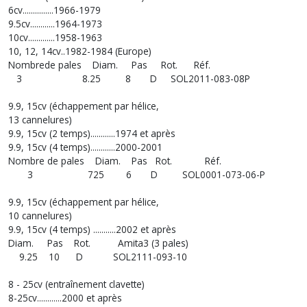
6cv...............1966-1979
9.5cv............1964-1973
10cv.............1958-1963
10, 12, 14cv..1982-1984 (Europe)
Nombrede pales Diam. Pas Rot. Réf.
3 8.25 8 D SOL2011-083-08P
9.9, 15cv (échappement par hélice,
13 cannelures)
9.9, 15cv (2 temps)............1974 et après
9.9, 15cv (4 temps)............2000-2001
Nombre de pales Diam. Pas Rot. Réf.
3 725 6 D SOL0001-073-06-P
9.9, 15cv (échappement par hélice,
10 cannelures)
9.9, 15cv (4 temps) ...........2002 et après
Diam. Pas Rot. Amita3 (3 pales)
9.25 10 D SOL2111-093-10
8 - 25cv (entraînement clavette)
8-25cv............2000 et après