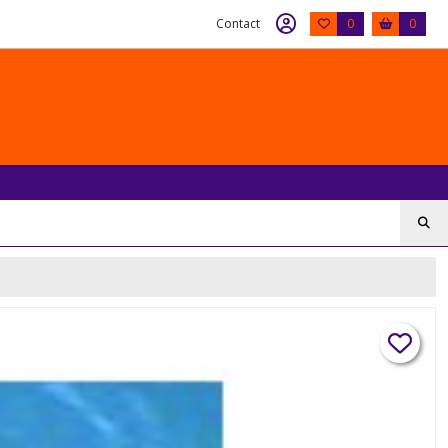
Contact
0
0