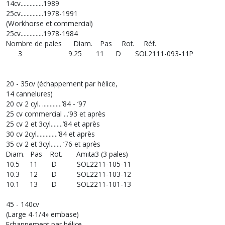
14cv...............1989
25cv...............1978-1991
(Workhorse et commercial)
25cv...............1978-1984
Nombre de pales Diam. Pas Rot. Réf.
3 9.25 11 D SOL2111-093-11P
20 - 35cv (échappement par hélice,
14 cannelures)
20 cv 2 cyl. .............’84 - ‘97
25 cv commercial ...’93 et après
25 cv 2 et 3cyl........’84 et après
30 cv 2cyl..............’84 et après
35 cv 2 et 3cyl....... ‘76 et après
Diam. Pas Rot. Amita3 (3 pales)
10.5 11 D SOL2211-105-11
10.3 12 D SOL2211-103-12
10.1 13 D SOL2211-101-13
45 - 140cv
(Large 4-1/4» embase)
Echappement par hélice,