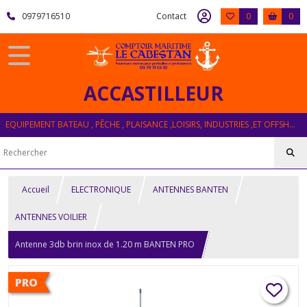
0979716510
Contact
0
0
ACCASTILLEUR
EQUIPEMENT BATEAU , PÊCHE , PLAISANCE ,LOISIRS, INDUSTRIES ,ET OFFSHORE
Accueil
ELECTRONIQUE
ANTENNES BANTEN
ANTENNES VOILIER
Antenne 3db brin inox de 1.20 m BANTEN PRO
PRO