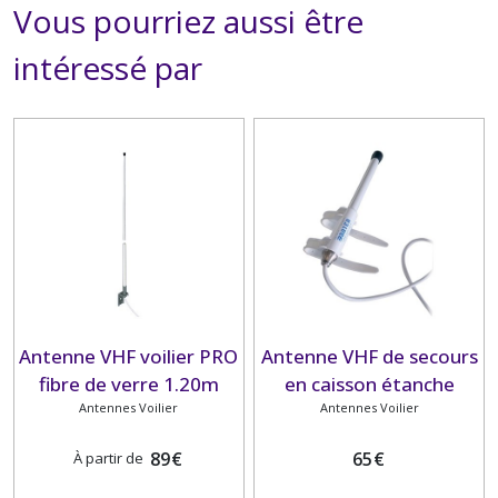
Vous pourriez aussi être
intéressé par
Antenne VHF voilier PRO
Antenne VHF de secours
fibre de verre 1.20m
en caisson étanche
BANTEN PRO
Antennes Voilier
Antennes Voilier
BANTON
89
€
65
€
À partir de