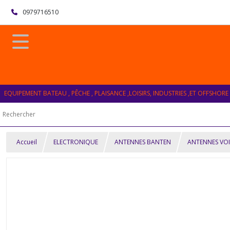
0979716510
EQUIPEMENT BATEAU , PÊCHE , PLAISANCE ,LOISIRS, INDUSTRIES ,ET OFFSHORE
Accueil
ELECTRONIQUE
ANTENNES BANTEN
ANTENNES VOI