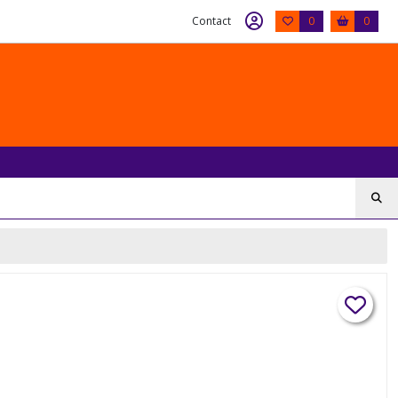
Contact
0
0