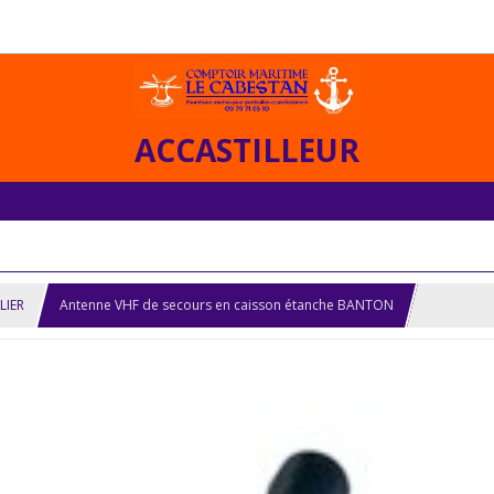
ACCASTILLEUR
LIER
Antenne VHF de secours en caisson étanche BANTON