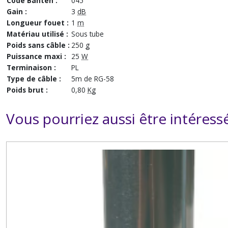
Code Banten :
045
Gain :
3
dB
Longueur fouet :
1
m
Matériau utilisé :
Sous tube
Poids sans câble :
250
g
Puissance maxi :
25
W
Terminaison :
PL
Type de câble :
5m de RG-58
Poids brut :
0,80
Kg
Vous pourriez aussi être intéress