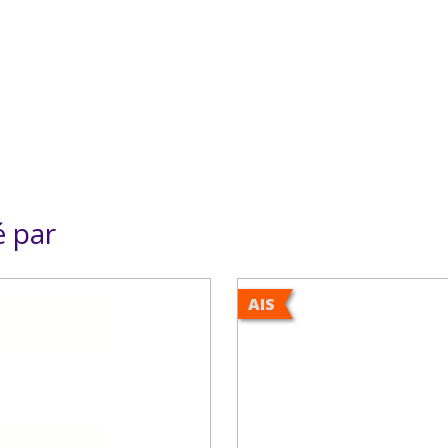
é par
AIS