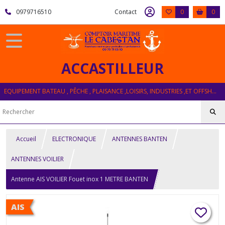
0979716510
Contact
0
0
ACCASTILLEUR
EQUIPEMENT BATEAU , PÊCHE , PLAISANCE ,LOISIRS, INDUSTRIES ,ET OFFSHORE
Accueil
ELECTRONIQUE
ANTENNES BANTEN
ANTENNES VOILIER
Antenne AIS VOILIER Fouet inox 1 METRE BANTEN
AIS