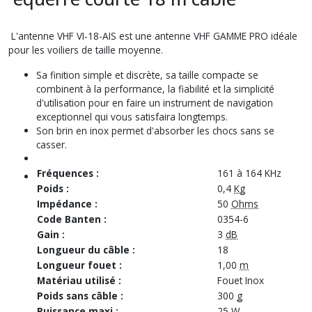
L'antenne VHF VI-18-
AIS
est une antenne VHF GAMME PRO idéale
pour les voiliers de taille moyenne.
Sa finition simple et discrète, sa taille compacte se
combinent à la performance, la fiabilité et la simplicité
d'utilisation pour en faire un instrument de navigation
exceptionnel qui vous satisfaira longtemps.
Son brin en inox permet d'absorber les chocs sans se
casser.
Fréquences :
161 à 164 KHz
Poids :
0,4
Kg
Impédance :
50
Ohms
Code Banten :
0354-6
Gain :
3
dB
Longueur du câble :
18
Longueur fouet :
1,00
m
Matériau utilisé :
Fouet Inox
Poids sans câble :
300
g
Puissance maxi :
25
W