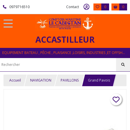
0979716510
Contact
0
0
ACCASTILLEUR
EQUIPEMENT BATEAU , PÊCHE , PLAISANCE ,LOISIRS, INDUSTRIES ,ET OFFSHORE
Accueil
NAVIGATION
PAVILLONS
Grand Pavois