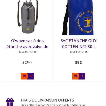
O'wave sac à dos
SAC ETANCHE GUY
étanche avec valve de
COTTEN N°2 30 L
gonflage 30L gris
Sacs Etanches
Sacs Etanches
€
70
32
39
€
FRAIS DE LIVRAISON OFFERTS
Dès 200 € d'achat ! (en france) par Mondial relay