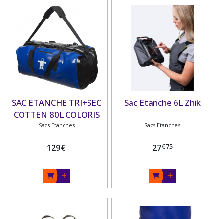
SAC ETANCHE TRI+SEC
Sac Etanche 6L Zhik
COTTEN 80L COLORIS
NOIR/GITANE
Sacs Etanches
Sacs Etanches
€
75
129
€
27