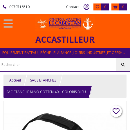
0979716510
Contact
0
0
ACCASTILLEUR
EQUIPEMENT BATEAU , PÊCHE , PLAISANCE ,LOISIRS, INDUSTRIES ,ET OFFSHORE
Accueil
SACS ETANCHES
SAC ETANCHE MINO COTTEN 40 L COLORIS BLEU