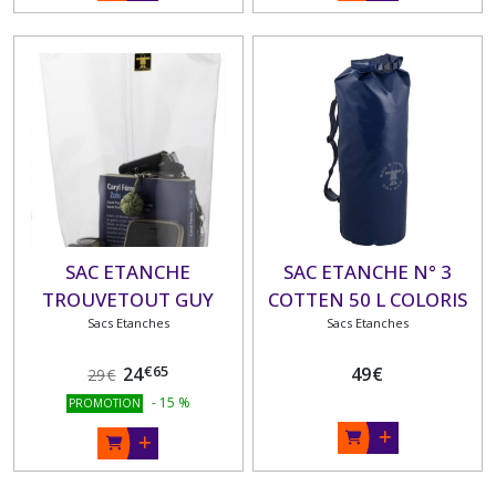
SAC ETANCHE
SAC ETANCHE N° 3
TROUVETOUT GUY
COTTEN 50 L COLORIS
Sacs Etanches
COTTEN
Sacs Etanches
JAUNE
€
65
24
49
€
29
€
-
15
%
PROMOTION