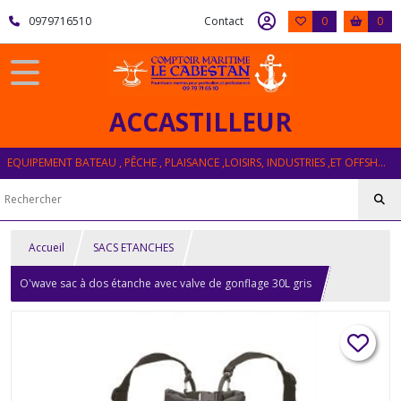
0979716510
Contact
0
0
ACCASTILLEUR
EQUIPEMENT BATEAU , PÊCHE , PLAISANCE ,LOISIRS, INDUSTRIES ,ET OFFSHORE
Accueil
SACS ETANCHES
O'wave sac à dos étanche avec valve de gonflage 30L gris