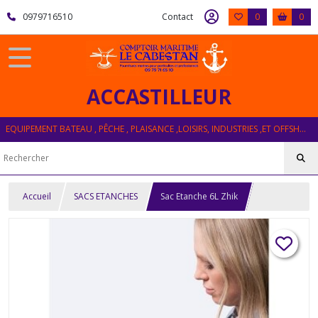
0979716510
Contact
0
0
ACCASTILLEUR
EQUIPEMENT BATEAU , PÊCHE , PLAISANCE ,LOISIRS, INDUSTRIES ,ET OFFSHORE
Accueil
SACS ETANCHES
Sac Etanche 6L Zhik