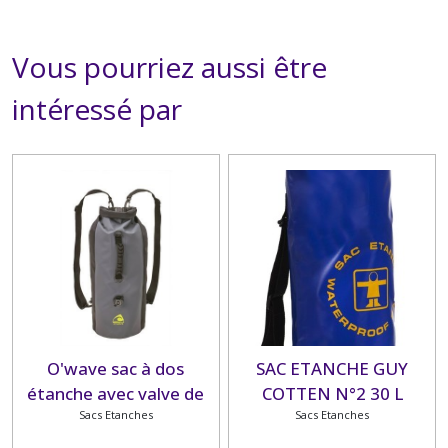
Vous pourriez aussi être
intéressé par
O'wave sac à dos
SAC ETANCHE GUY
étanche avec valve de
COTTEN N°2 30 L
gonflage 30L gris
Sacs Etanches
Sacs Etanches