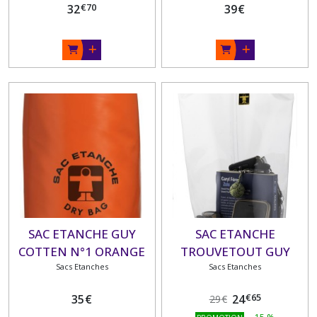
€
70
32
39
€
SAC ETANCHE GUY
SAC ETANCHE
COTTEN N°1 ORANGE
TROUVETOUT GUY
Sacs Etanches
Sacs Etanches
COTTEN
€
65
35
€
24
29
€