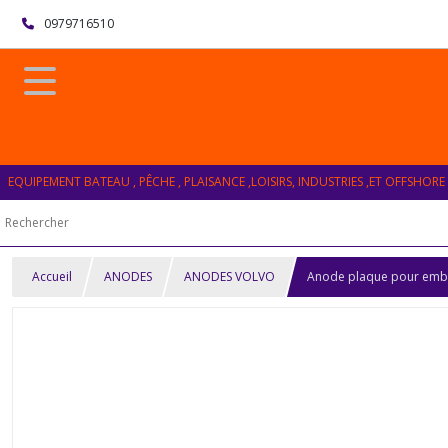
0979716510
EQUIPEMENT BATEAU , PÊCHE , PLAISANCE ,LOISIRS, INDUSTRIES ,ET OFFSHORE
Accueil
ANODES
ANODES VOLVO
Anode plaque pour emb