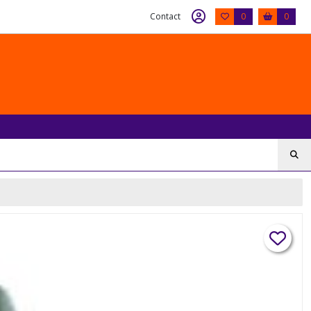
Contact
0
0