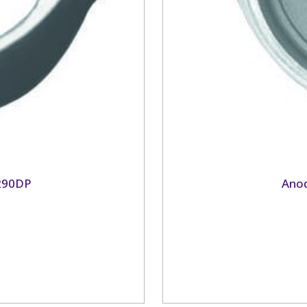
/290DP
Anod