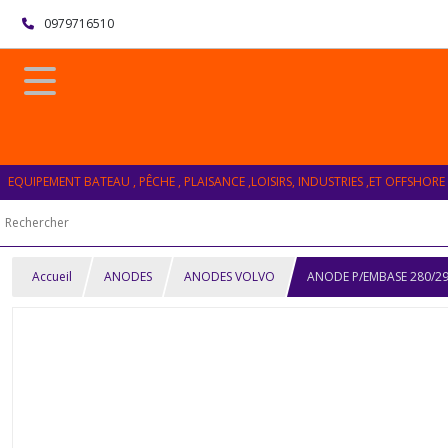
0979716510
EQUIPEMENT BATEAU , PÊCHE , PLAISANCE ,LOISIRS, INDUSTRIES ,ET OFFSHORE
Accueil
ANODES
ANODES VOLVO
ANODE P/EMBASE 280/2