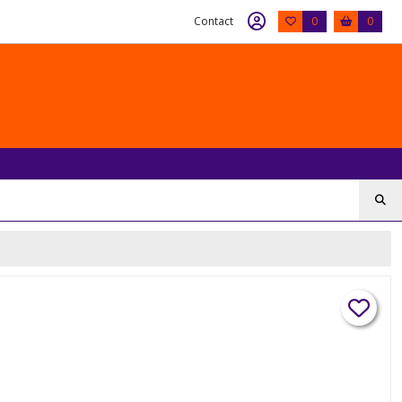
Contact
0
0