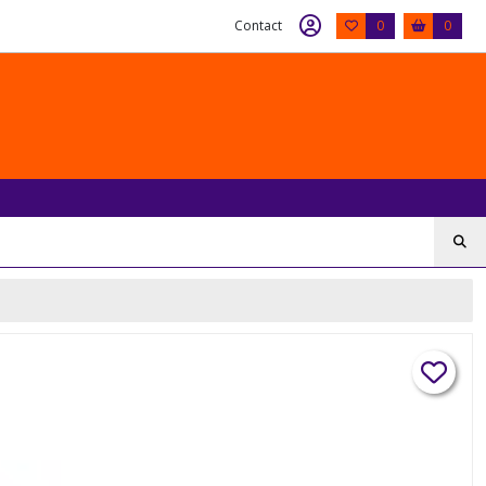
Contact
0
0