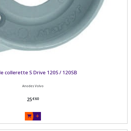
e collerette S Drive 120S / 120SB
Anodes Volvo
€
60
25