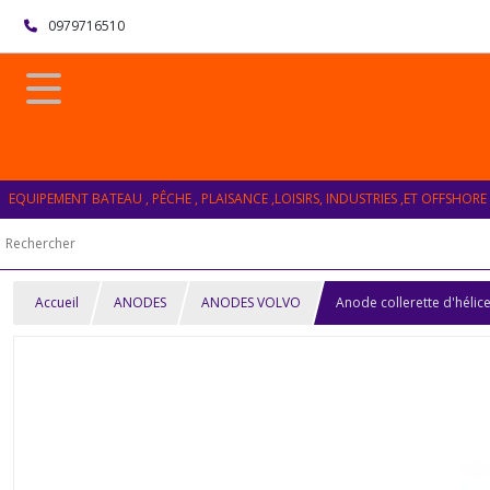
0979716510
EQUIPEMENT BATEAU , PÊCHE , PLAISANCE ,LOISIRS, INDUSTRIES ,ET OFFSHORE
Accueil
ANODES
ANODES VOLVO
Anode collerette d'héli