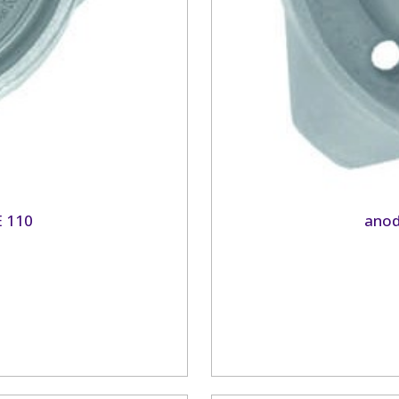
E 110
anod