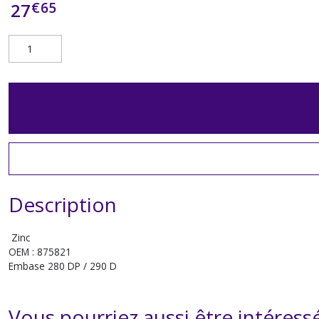
€
65
27
Description
Zinc
OEM : 875821
Embase 280 DP / 290 D
Vous pourriez aussi être intéress