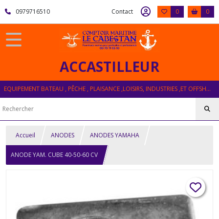
0979716510
Contact
0
0
ACCASTILLEUR
EQUIPEMENT BATEAU , PÊCHE , PLAISANCE ,LOISIRS, INDUSTRIES ,ET OFFSHORE
Accueil
ANODES
ANODES YAMAHA
ANODE YAM. CUBE 40-50-60 CV