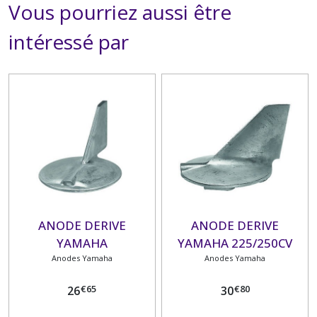
Vous pourriez aussi être
intéressé par
ANODE DERIVE
ANODE DERIVE
YAMAHA
YAMAHA 225/250CV
150/175/200/225CV
Anodes Yamaha
Anodes Yamaha
€
65
€
80
26
30