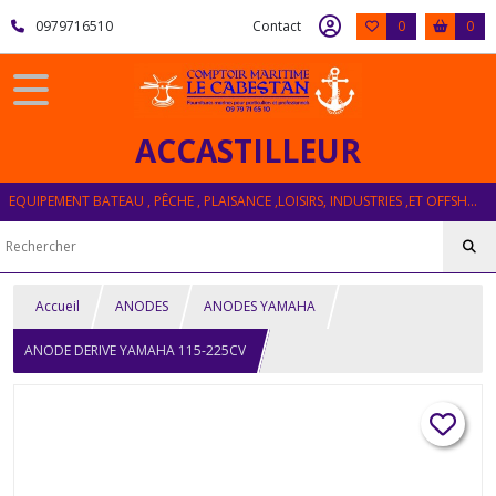
0979716510
Contact
0
0
ACCASTILLEUR
EQUIPEMENT BATEAU , PÊCHE , PLAISANCE ,LOISIRS, INDUSTRIES ,ET OFFSHORE
Accueil
ANODES
ANODES YAMAHA
ANODE DERIVE YAMAHA 115-225CV