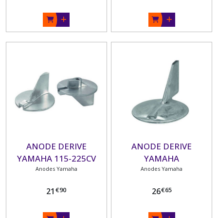
ANODE DERIVE
ANODE DERIVE
YAMAHA 115-225CV
YAMAHA
Anodes Yamaha
150/175/200/225CV
Anodes Yamaha
€
90
€
65
21
26