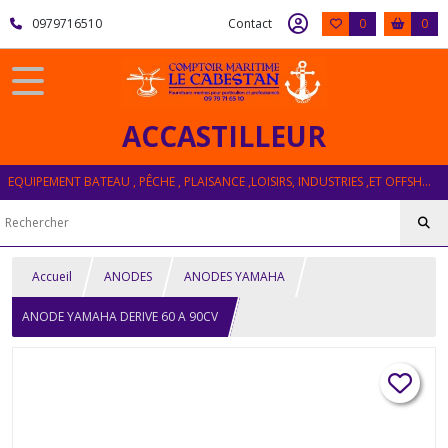
0979716510
Contact
0
0
ACCASTILLEUR
EQUIPEMENT BATEAU , PÊCHE , PLAISANCE ,LOISIRS, INDUSTRIES ,ET OFFSHORE
Accueil
ANODES
ANODES YAMAHA
ANODE YAMAHA DERIVE 60 A 90CV