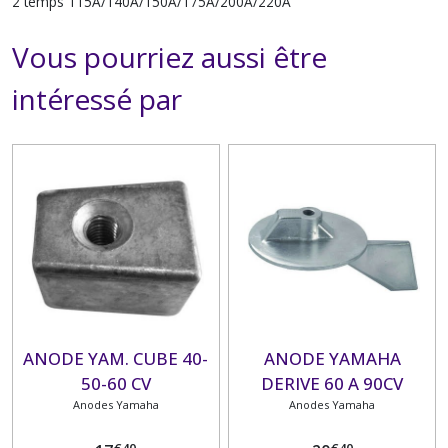
2 temps 115A/140A/150A/175A/200A/220A
Vous pourriez aussi être
intéressé par
ANODE YAM. CUBE 40-
ANODE YAMAHA
50-60 CV
DERIVE 60 A 90CV
Anodes Yamaha
Anodes Yamaha
€
40
€
40