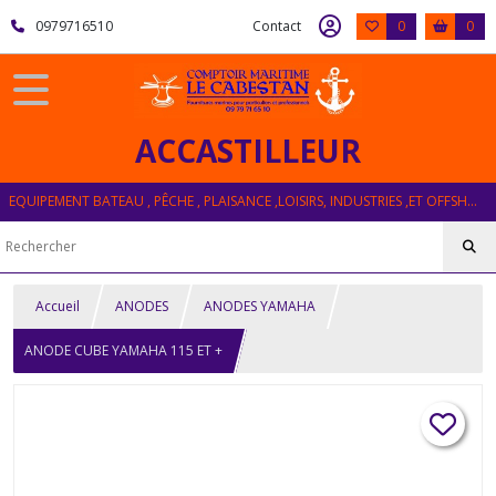
0979716510
Contact
0
0
ACCASTILLEUR
EQUIPEMENT BATEAU , PÊCHE , PLAISANCE ,LOISIRS, INDUSTRIES ,ET OFFSHORE
Accueil
ANODES
ANODES YAMAHA
ANODE CUBE YAMAHA 115 ET +