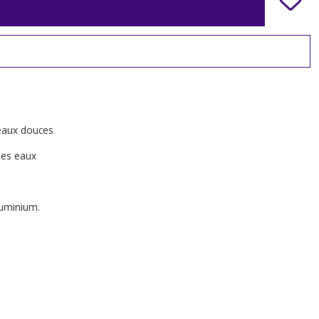
 eaux douces
 les eaux
luminium.