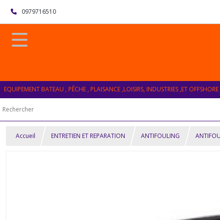
0979716510
EQUIPEMENT BATEAU , PÊCHE , PLAISANCE ,LOISIRS, INDUSTRIES ,ET OFFSHORE
Accueil
ENTRETIEN ET REPARATION
ANTIFOULING
ANTIFOU