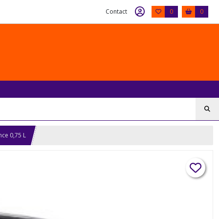
Contact
0
0
ce 0,75 L