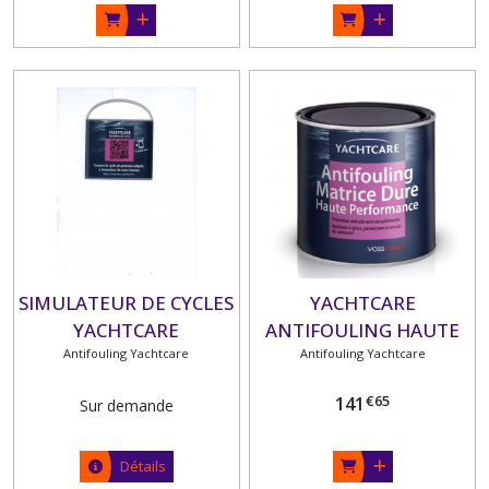
SIMULATEUR DE CYCLES
YACHTCARE
YACHTCARE
ANTIFOULING HAUTE
Antifouling Yachtcare
PERFORMANCE
Antifouling Yachtcare
MATRICE DURE 2.5 L
€
65
141
Sur demande
Détails