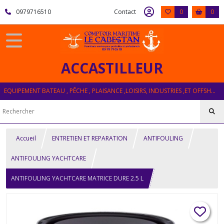
0979716510
Contact
0
0
ACCASTILLEUR
EQUIPEMENT BATEAU , PÊCHE , PLAISANCE ,LOISIRS, INDUSTRIES ,ET OFFSHORE
Accueil
ENTRETIEN ET REPARATION
ANTIFOULING
ANTIFOULING YACHTCARE
ANTIFOULING YACHTCARE MATRICE DURE 2.5 L