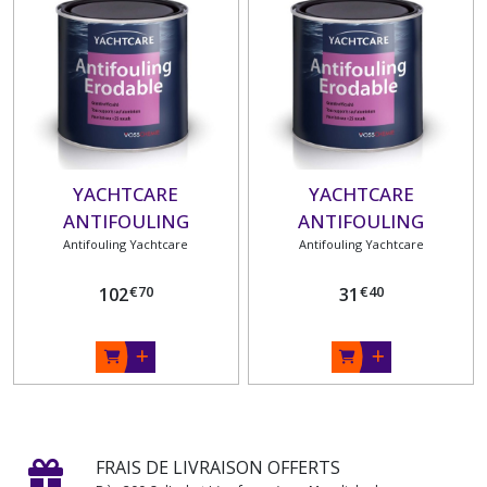
YACHTCARE
YACHTCARE
ANTIFOULING
ANTIFOULING
ERODABLE 2.5 L
Antifouling Yachtcare
ERODABLE 0,75 L
Antifouling Yachtcare
€
70
€
40
102
31
FRAIS DE LIVRAISON OFFERTS