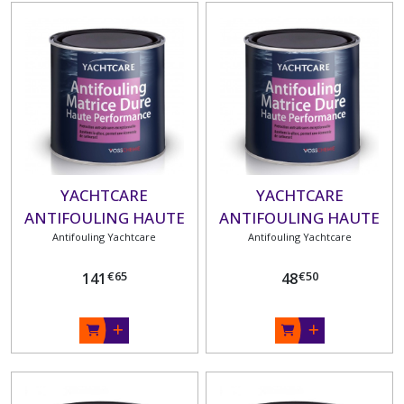
YACHTCARE
YACHTCARE
ANTIFOULING HAUTE
ANTIFOULING HAUTE
PERFORMANCE
Antifouling Yachtcare
PERFORMANCE
Antifouling Yachtcare
MATRICE DURE 2.5 L
MATRICE DURE 0.75 L
€
65
€
50
141
48