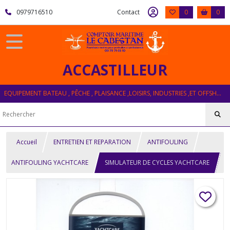
0979716510
Contact
0
0
ACCASTILLEUR
EQUIPEMENT BATEAU , PÊCHE , PLAISANCE ,LOISIRS, INDUSTRIES ,ET OFFSHORE
Accueil
ENTRETIEN ET REPARATION
ANTIFOULING
ANTIFOULING YACHTCARE
SIMULATEUR DE CYCLES YACHTCARE