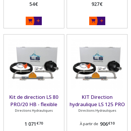
54
€
927
€
Kit de direction LS 80
KIT Direction
PRO/20 HB - flexible
hydraulique LS 125 PRO
12m - 40-60ch Suzuki
Directions Hydrauliques
Directions Hydrauliques
€
70
€
10
1 071
906
À partir de