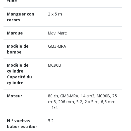
tube
Manguer con
2 x 5 m
racors
Marque
Mavi Mare
Modèle de
GM3-MRA
bombe
Modèle de
MC90B
cylindre
Capacité du
cylindre
Moteur
80 ch, GM3-MRA, 14 cm3, MC90B, 75
cm3, 206 mm, 5,2, 2 x 5 m, 6,3 mm
= 1/4''
N.º vueltas
5.2
babor estribor