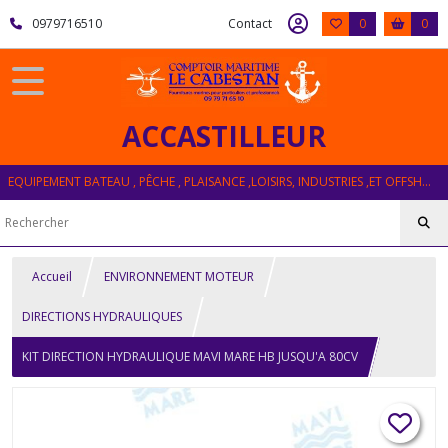
0979716510
Contact
0
0
ACCASTILLEUR
EQUIPEMENT BATEAU , PÊCHE , PLAISANCE ,LOISIRS, INDUSTRIES ,ET OFFSHORE
Accueil
ENVIRONNEMENT MOTEUR
DIRECTIONS HYDRAULIQUES
KIT DIRECTION HYDRAULIQUE MAVI MARE HB JUSQU'A 80CV