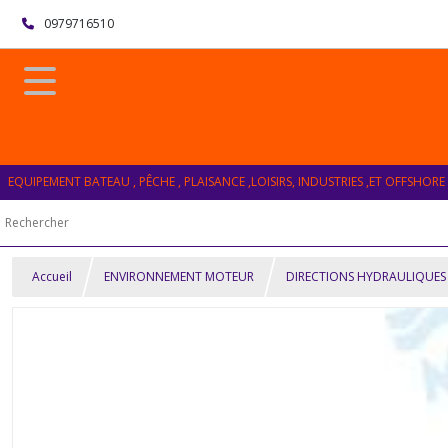
0979716510
EQUIPEMENT BATEAU , PÊCHE , PLAISANCE ,LOISIRS, INDUSTRIES ,ET OFFSHORE
Accueil
ENVIRONNEMENT MOTEUR
DIRECTIONS HYDRAULIQUES