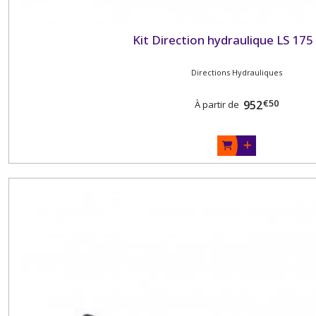
Kit Direction hydraulique LS 17
Directions Hydrauliques
€
50
952
À partir de