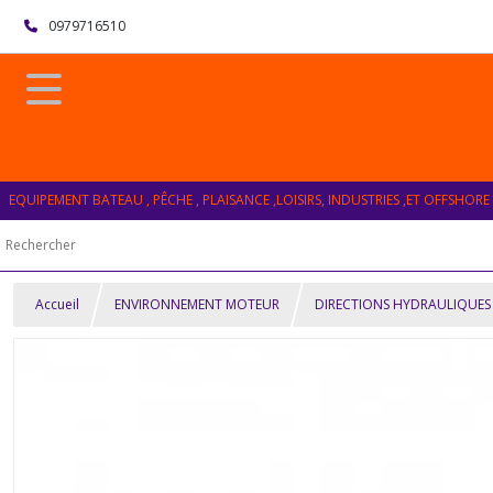
0979716510
EQUIPEMENT BATEAU , PÊCHE , PLAISANCE ,LOISIRS, INDUSTRIES ,ET OFFSHORE
Accueil
ENVIRONNEMENT MOTEUR
DIRECTIONS HYDRAULIQUES