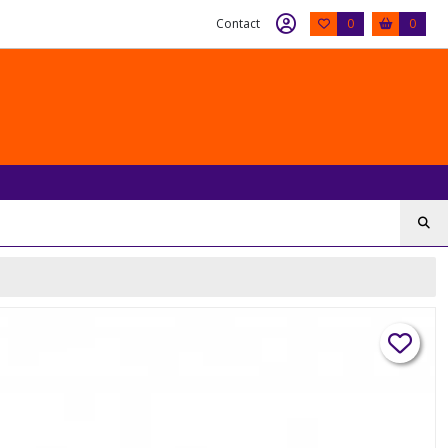
Contact
0
0