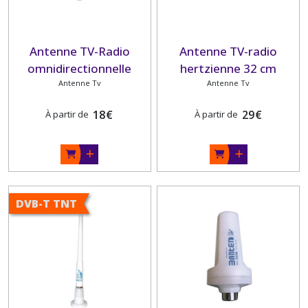
Antenne TV-Radio
Antenne TV-radio
omnidirectionnelle
hertzienne 32 cm
BANTEN
Antenne Tv
Antenne Tv
18
€
29
€
À partir de
À partir de
DVB-T TNT