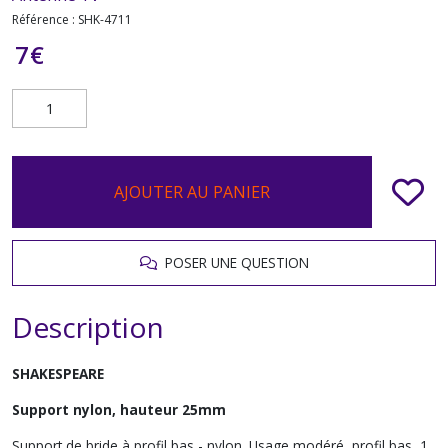
Référence :
SHK-4711
7
€
AJOUTER AU PANIER
POSER UNE QUESTION
Description
SHAKESPEARE
Support nylon, hauteur 25mm
Support de bride à profil bas - nylon. Usage modéré, profil bas, 1