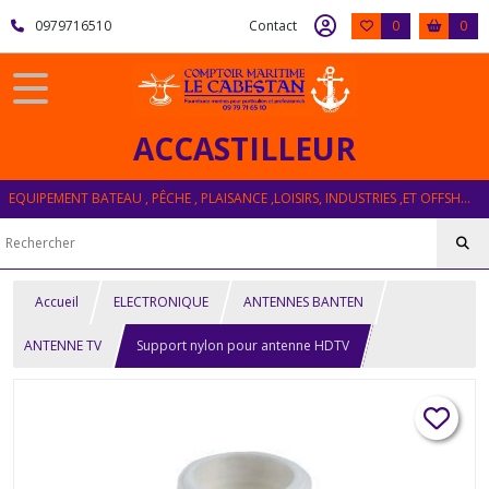
0979716510
Contact
0
0
ACCASTILLEUR
EQUIPEMENT BATEAU , PÊCHE , PLAISANCE ,LOISIRS, INDUSTRIES ,ET OFFSHORE
Accueil
ELECTRONIQUE
ANTENNES BANTEN
ANTENNE TV
Support nylon pour antenne HDTV