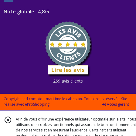
Note globale : 4,8/5
269 avis clients
Copyright sarl comptoir maritime le cabestan. Tous droits réservés. Site
réalisé avec
eProShopping
Accès gérant
Afin de vous offrir une expérience utilisateur optimale sur le site, nous
utilisons des cookies fonctionnels qui assurent le bon fonctionnement
de nos services et en mesurent l’audience. Certains tiers utilisent
également des cookies de suivi marketing sur le site pour vous