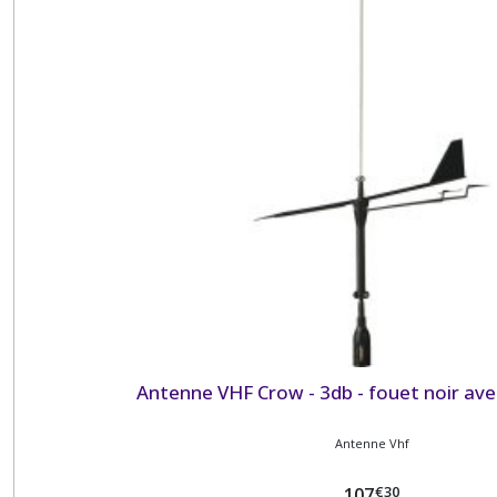
Antenne VHF Crow - 3db - fouet noir ave
Antenne Vhf
€
30
107