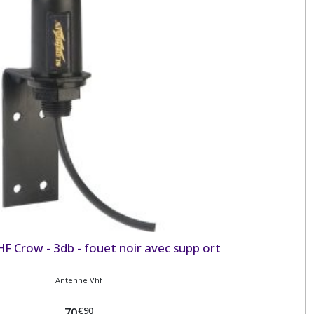
F Crow - 3db - fouet noir avec supp ort
Antenne Vhf
€
90
70