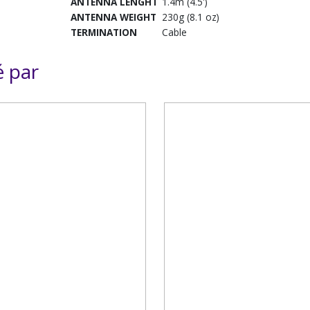
ANTENNA LENGHT
1.4m (4.5')
ANTENNA WEIGHT
230g (8.1 oz)
TERMINATION
Cable
é par