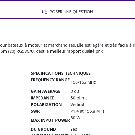
POSER UNE QUESTION
bateaux à moteur et marchandises. Elle est légère et très facile à inst
6m (20) RG58C/U, c’est le meilleur rapport qualité prix.
SPECIFICATIONS TECHNIQUES
FREQUENCY RANGE
156/162 MHz
GAIN AVERAGE
3 dB
IMPEDANCE
50 ohms
POLARIZATION
Vertical
SWR
<1.4 at 156.8 MHz
50 W
MAX INPUT POWER
DC GROUND
Yes