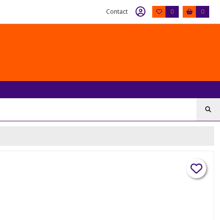
Contact
0
0