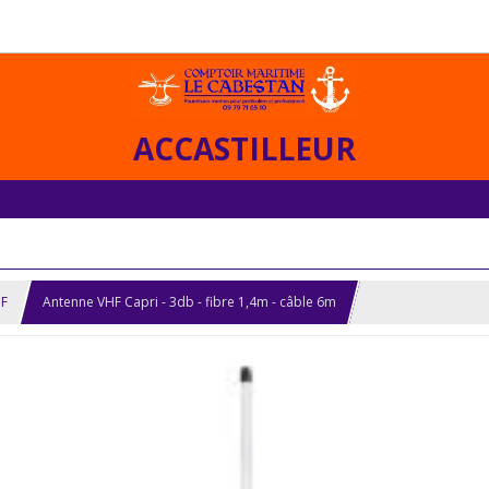
ACCASTILLEUR
F
Antenne VHF Capri - 3db - fibre 1,4m - câble 6m