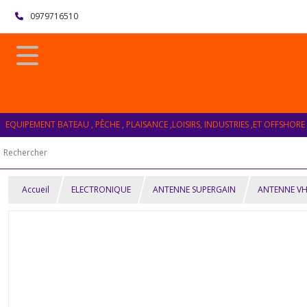
0979716510
EQUIPEMENT BATEAU , PÊCHE , PLAISANCE ,LOISIRS, INDUSTRIES ,ET OFFSHORE
Accueil
ELECTRONIQUE
ANTENNE SUPERGAIN
ANTENNE VH