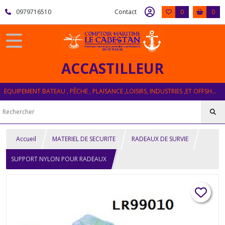
0979716510
Contact
0
0
ACCASTILLEUR
EQUIPEMENT BATEAU , PÊCHE , PLAISANCE ,LOISIRS, INDUSTRIES ,ET OFFSHORE
Accueil
MATERIEL DE SECURITE
RADEAUX DE SURVIE
SUPPORT NYLON POUR RADEAUX