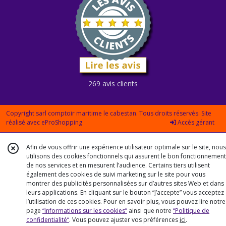
269 avis clients
Copyright sarl comptoir maritime le cabestan. Tous droits réservés. Site
réalisé avec
eProShopping
Accès gérant
Afin de vous offrir une expérience utilisateur optimale sur le site, nous
utilisons des cookies fonctionnels qui assurent le bon fonctionnement
de nos services et en mesurent l’audience. Certains tiers utilisent
également des cookies de suivi marketing sur le site pour vous
montrer des publicités personnalisées sur d’autres sites Web et dans
leurs applications. En cliquant sur le bouton “J’accepte” vous acceptez
l’utilisation de ces cookies. Pour en savoir plus, vous pouvez lire notre
page
“Informations sur les cookies”
ainsi que notre
“Politique de
confidentialité“
. Vous pouvez ajuster vos préférences
ici
.