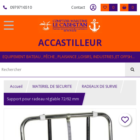
0979716510
Contact
0
0
ACCASTILLEUR
EQUIPEMENT BATEAU , PÊCHE , PLAISANCE ,LOISIRS, INDUSTRIES ,ET OFFSHORE
Accueil
MATERIEL DE SECURITE
RADEAUX DE SURVIE
Support pour radeau réglable 72/92 mm