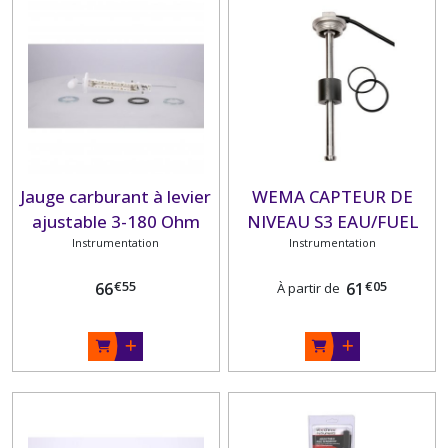
Jauge carburant à levier
WEMA CAPTEUR DE
ajustable 3-180 Ohm
NIVEAU S3 EAU/FUEL
Instrumentation
VDO
INOX -A R1-1/4''
Instrumentation
standard US 240-30
€
55
€
05
66
61
À partir de
Ohm