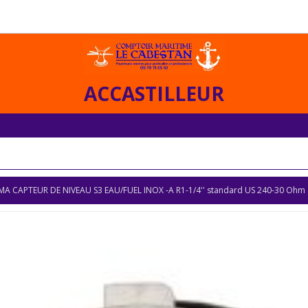
ACCASTILLEUR
A CAPTEUR DE NIVEAU S3 EAU/FUEL INOX -A R1-1/4'' standard US 240-30 Ohm