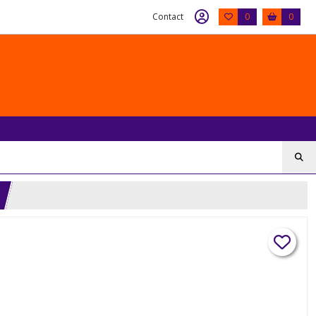
Contact
0
0