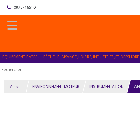
0979716510
EQUIPEMENT BATEAU , PÊCHE , PLAISANCE ,LOISIRS, INDUSTRIES ,ET OFFSHORE
Accueil
ENVIRONNEMENT MOTEUR
INSTRUMENTATION
WEM