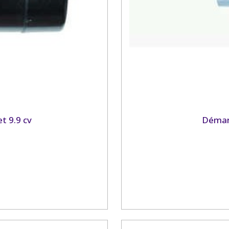
t 9.9 cv
Démar