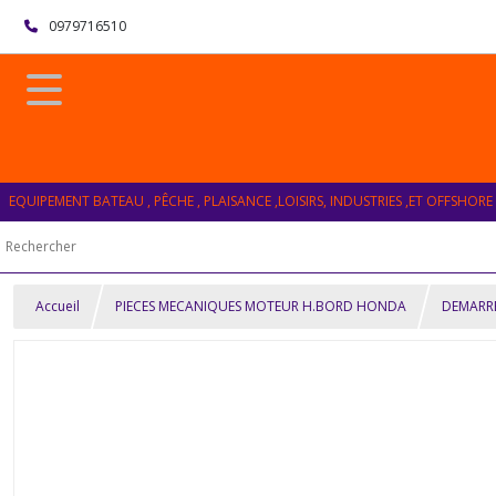
0979716510
EQUIPEMENT BATEAU , PÊCHE , PLAISANCE ,LOISIRS, INDUSTRIES ,ET OFFSHORE
Accueil
PIECES MECANIQUES MOTEUR H.BORD HONDA
DEMARR