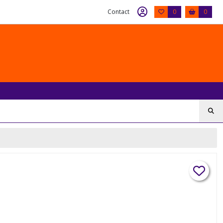
Contact
0
0