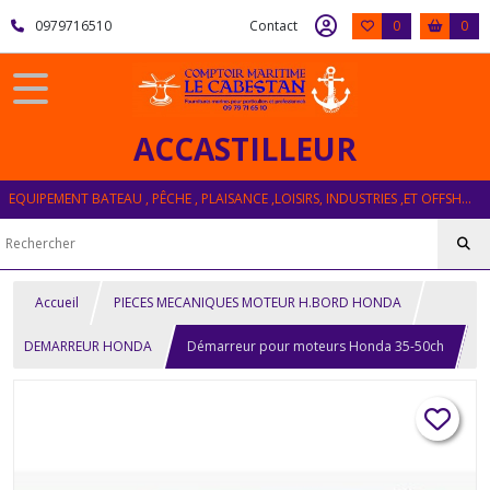
0979716510
Contact
0
0
ACCASTILLEUR
EQUIPEMENT BATEAU , PÊCHE , PLAISANCE ,LOISIRS, INDUSTRIES ,ET OFFSHORE
Accueil
PIECES MECANIQUES MOTEUR H.BORD HONDA
DEMARREUR HONDA
Démarreur pour moteurs Honda 35-50ch