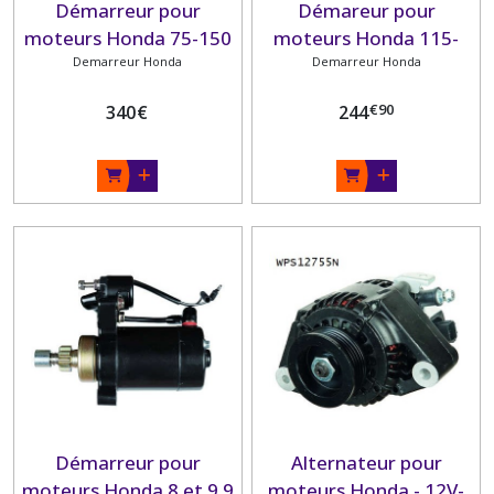
Démarreur pour
Démareur pour
moteurs Honda 75-150
moteurs Honda 115-
Demarreur Honda
CV
Demarreur Honda
130ch
€
90
340
€
244
Démarreur pour
Alternateur pour
moteurs Honda 8 et 9.9
moteurs Honda - 12V-