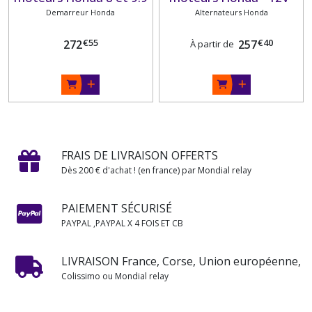
Demarreur Honda
cv
Alternateurs Honda
55A
€
55
€
40
272
257
À partir de
FRAIS DE LIVRAISON OFFERTS
Dès 200 € d'achat ! (en france) par Mondial relay
PAIEMENT SÉCURISÉ
PAYPAL ,PAYPAL X 4 FOIS ET CB
LIVRAISON France, Corse, Union européenne,
Colissimo ou Mondial relay