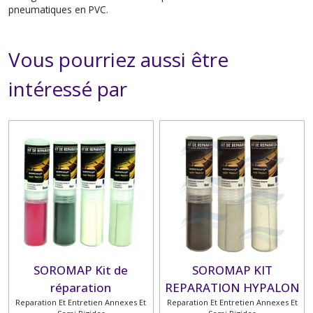
pneumatiques en PVC.
Vous pourriez aussi être
intéressé par
SOROMAP Kit de
SOROMAP KIT
réparation
REPARATION HYPALON
Reparation Et Entretien Annexes Et
pneumatique PVC
Reparation Et Entretien Annexes Et
75 ML