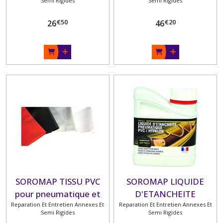
Semi Rigides
Semi Rigides
€
50
€
20
26
46
SOROMAP TISSU PVC
SOROMAP LIQUIDE
pour pneumatique et
D'ETANCHEITE
Reparation Et Entretien Annexes Et
semi rigide
Reparation Et Entretien Annexes Et
PNEUMATIQUE
Semi Rigides
Semi Rigides
TOPFLEX