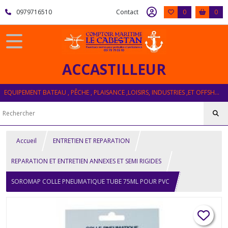
0979716510
Contact
0
0
ACCASTILLEUR
EQUIPEMENT BATEAU , PÊCHE , PLAISANCE ,LOISIRS, INDUSTRIES ,ET OFFSHORE
Accueil
ENTRETIEN ET REPARATION
REPARATION ET ENTRETIEN ANNEXES ET SEMI RIGIDES
SOROMAP COLLE PNEUMATIQUE TUBE 75ML POUR PVC