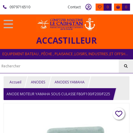
0979716510
Contact
0
0
ACCASTILLEUR
EQUIPEMENT BATEAU , PÊCHE , PLAISANCE ,LOISIRS, INDUSTRIES ,ET OFFSHORE
Accueil
ANODES
ANODES YAMAHA
ANODE MOTEUR YAMAHA SOUS CULASSE F80/F100/F200/F225