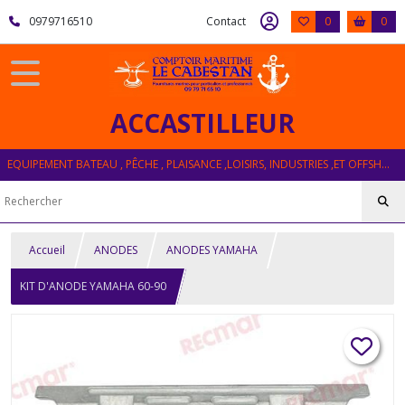
0979716510
Contact
0
0
ACCASTILLEUR
EQUIPEMENT BATEAU , PÊCHE , PLAISANCE ,LOISIRS, INDUSTRIES ,ET OFFSHORE
Accueil
ANODES
ANODES YAMAHA
KIT D'ANODE YAMAHA 60-90