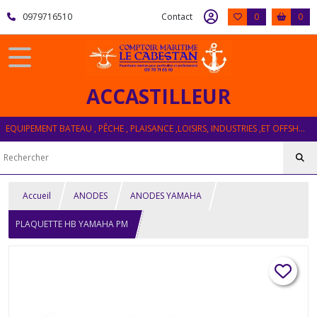
0979716510
Contact
0
0
ACCASTILLEUR
EQUIPEMENT BATEAU , PÊCHE , PLAISANCE ,LOISIRS, INDUSTRIES ,ET OFFSHORE
Accueil
ANODES
ANODES YAMAHA
PLAQUETTE HB YAMAHA PM