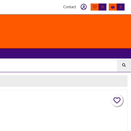
Contact
0
0