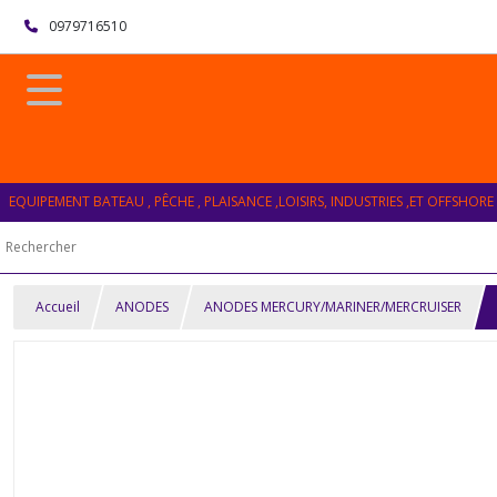
0979716510
EQUIPEMENT BATEAU , PÊCHE , PLAISANCE ,LOISIRS, INDUSTRIES ,ET OFFSHORE
Accueil
ANODES
ANODES MERCURY/MARINER/MERCRUISER