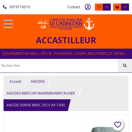
0979716510
Contact
0
0
ACCASTILLEUR
EQUIPEMENT BATEAU , PÊCHE , PLAISANCE ,LOISIRS, INDUSTRIES ,ET OFFSHORE
Accueil
ANODES
ANODES MERCURY/MARINER/MERCRUISER
ANODE DERIVE MERC.25CV AP.1990